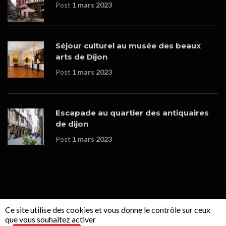
Post
1 mars 2023
Séjour culturel au musée des beaux
arts de Dijon
Post
1 mars 2023
Escapade au quartier des antiquaires
de dijon
Post
1 mars 2023
Ce site utilise des cookies et vous donne le contrôle sur ceux
© Copyrights - Boutique en ligne réalisée par
WOOPLEE
que vous souhaitez activer