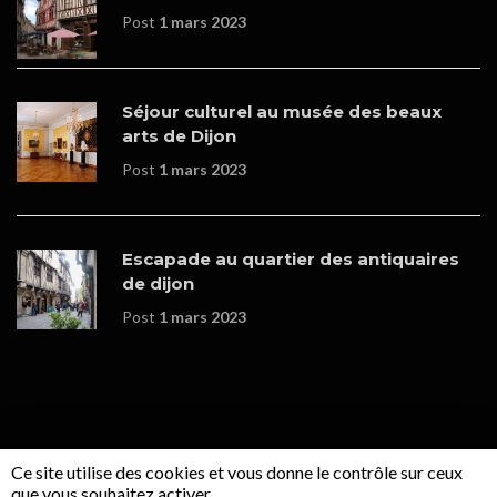
Post
1 mars 2023
Séjour culturel au musée des beaux
arts de Dijon
Post
1 mars 2023
Escapade au quartier des antiquaires
de dijon
Post
1 mars 2023
Ce site utilise des cookies et vous donne le contrôle sur ceux
© Copyrights - Boutique en ligne réalisée par
WOOPLEE
que vous souhaitez activer