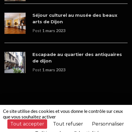
Séjour culturel au musée des beaux
arts de Dijon
Post
1 mars 2023
Escapade au quartier des antiquaires
de dijon
Post
1 mars 2023
Ce site utilise des cookies et vous donne le contrôle sur ceux
© Copyrights - Boutique en ligne réalisée par
WOOPLEE
que vous souhaitez activer
SAS
.
Tout accepter
Tout refuser
Personnaliser