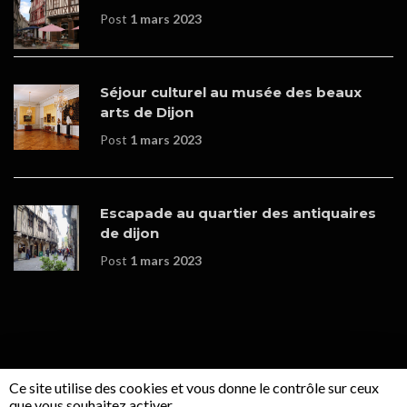
Post
1 mars 2023
Séjour culturel au musée des beaux
arts de Dijon
Post
1 mars 2023
Escapade au quartier des antiquaires
de dijon
Post
1 mars 2023
Ce site utilise des cookies et vous donne le contrôle sur ceux
© Copyrights - Boutique en ligne réalisée par
WOOPLEE
que vous souhaitez activer