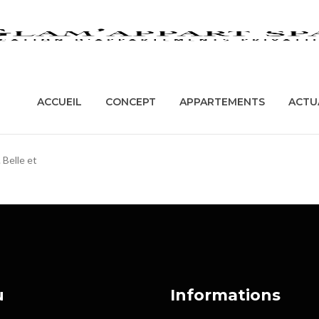
ACCUEIL
CONCEPT
APPARTEMENT
 avons
ent notre
ACCUEIL
CONCEPT
APPARTEMENTS
ACTU
 est
 Belle et
u
Informations