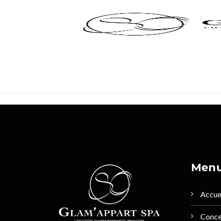
Panneau de gestion des cookies
2ème fois, et toujours aussi fabuleux…
A 3 semaines du mariage, un petit week-end pour se ress
a rien de tel !! Merci encore pour tout et surtout pour l’
A très vite car jamais 2 sans 3.
Men
Accue
Conc