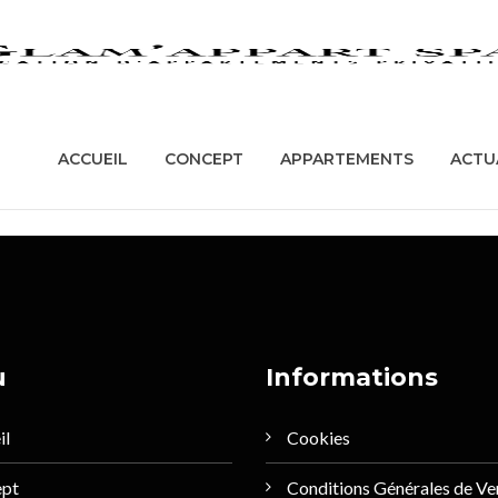
ACCUEIL
CONCEPT
APPARTEMENT
ourcer, il n’y
ACCUEIL
CONCEPT
APPARTEMENTS
ACTU
accueil.
u
Informations
il
Cookies
ept
Conditions Générales de Ve