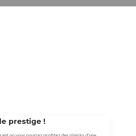
e prestige !
rant où vous pourrez profitez des plaisirs d’une