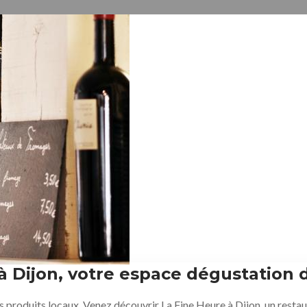
 Dijon, votre espace dégustation d
es produits locaux. Venez découvrir La Fine Heure à Dijon, un restau