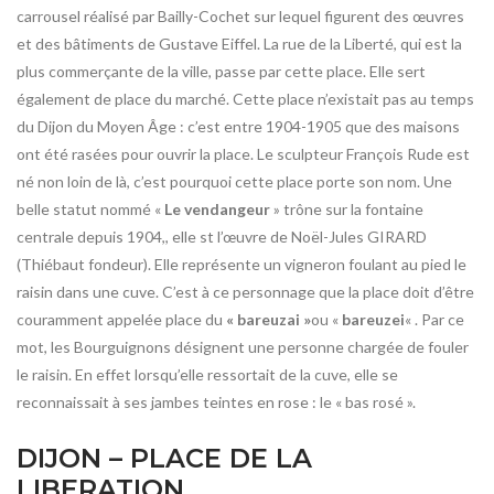
carrousel réalisé par Bailly-Cochet sur lequel figurent des œuvres
et des bâtiments de Gustave Eiffel. La rue de la Liberté, qui est la
plus commerçante de la ville, passe par cette place. Elle sert
également de place du marché. Cette place n’existait pas au temps
du Dijon du Moyen Âge : c’est entre 1904-1905 que des maisons
ont été rasées pour ouvrir la place. Le sculpteur François Rude est
né non loin de là, c’est pourquoi cette place porte son nom. Une
belle statut nommé «
Le vendangeur
» trône sur la fontaine
centrale depuis 1904,, elle st l’œuvre de Noël-Jules GIRARD
(Thiébaut fondeur). Elle représente un vigneron foulant au pied le
raisin dans une cuve. C’est à ce personnage que la place doit d’être
couramment appelée place du
« bareuzai »
ou «
bareuzei
« . Par ce
mot, les Bourguignons désignent une personne chargée de fouler
le raisin. En effet lorsqu’elle ressortait de la cuve, elle se
reconnaissait à ses jambes teintes en rose : le « bas rosé ».
DIJON – PLACE DE LA
LIBERATION