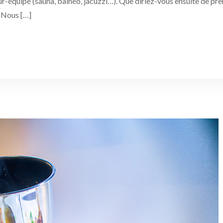
équipé (sauna, balnéo, jacuzzi…). Que diriez-vous ensuite de pr
? Nous […]