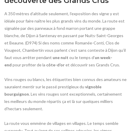
découverte des Grands Crus
A 350 mètres d’altitude seulement, l’exposition des vigne y est
idéale pour faire naître les plus grands vins du monde. La route est
signalée par des panneaux à fond marron portant une grappe
blanche, de Dijon à Santenay en passant par Nuits-Saint-Georges
et Beaune. (D974) Si des noms comme Romanée-Conti, Clos de
Vougeot, Chambertin vous parlent c’est sans conteste à Dijon qu’il
faut vous arrêter pendant
une nuit
ou le temps d’
un week-
end
pour profiter de la
côte-d’or
et découvrir ses Grands Crus.
Vins rouges ou blancs, les étiquettes bien connus des amateurs ne
sauraient mentir sur le passé prestigieux du
vignoble
bourguignon
. Les vins rouges sont exceptionnels, certainement
les meilleurs du monde répartis ça et là sur quelques milliers
d’hectars seulement.
La route vous emmène de villages en villages. Le temps semble
suspendu. Tout au long de ces collines adoucies, les vignes